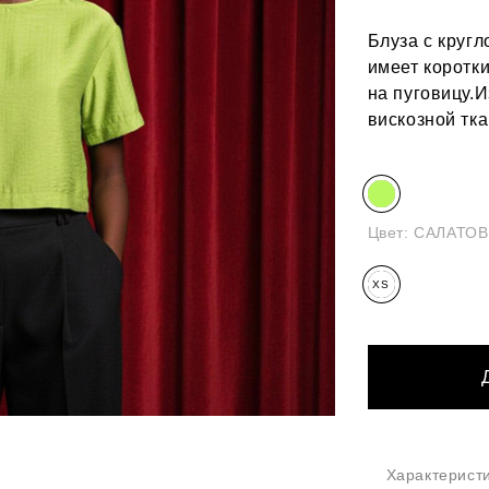
Блуза с кругл
имеет коротки
на пуговицу.
вискозной тка
Цвет:
САЛАТО
XS
Характерист