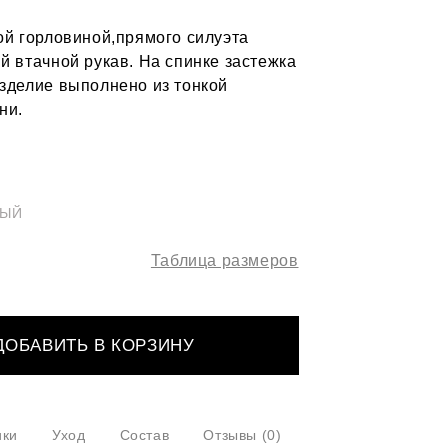
ой горловиной,прямого силуэта
й втачной рукав. На спинке застежка
Изделие выполнено из тонкой
ни.
ВЫЙ
Таблица размеров
ДОБАВИТЬ В КОРЗИНУ
ики
Уход
Состав
Отзывы
(0)