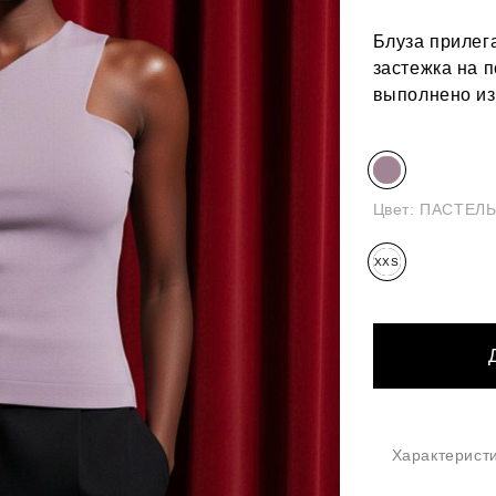
Блуза прилег
застежка на 
выполнено из
Цвет:
ПАСТЕЛ
XXS
Характерист