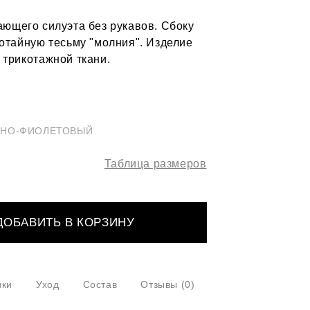
ающего силуэта без рукавов. Сбоку
потайную тесьму "молния". Изделие
 трикотажной ткани.
ЬНО-ФИОЛЕТОВЫЙ
Таблица размеров
ДОБАВИТЬ В КОРЗИНУ
ики
Уход
Состав
Отзывы
(0)