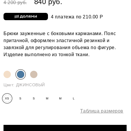
840 руб.
4 200 руб.
4 платежа по 210.00 Р
Брюки зауженные с боковыми карманами. Пояс
притачной, оформлен эластичной резинкой и
завязкой для регулирования объема по фигуре.
Изделие выполнено из тонкой ткани.
Цвет:
ДЖИНСОВЫЙ
XS
S
S
M
M
L
(170-
(158-
(170-
(158-
(170-
(170-
Таблица размеров
176)
164)
176)
164)
176)
176)