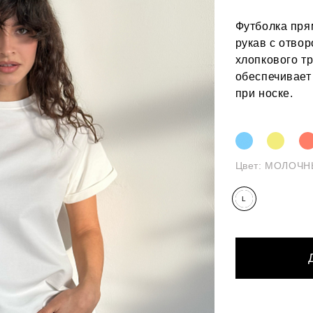
Футболка пря
рукав с отвор
хлопкового тр
обеспечивает
при носке.
Цвет:
МОЛОЧН
L