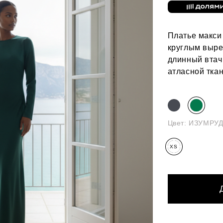
Платье макси
круглым выре
длинный втач
атласной ткан
Цвет:
ИЗУМРУ
XS