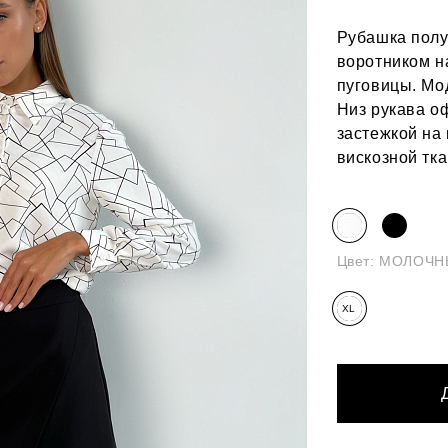
Рубашка полу
воротником н
пуговицы. Мо
Низ рукава о
застежкой на
вискозной тка
Цвет:
МОЛОЧН
XL