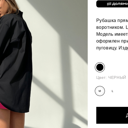
Рубашка прям
воротником. 
Модель имеет
оформлен при
пуговицу. Из
Цвет:
ЧЕРНЫЙ
M
L