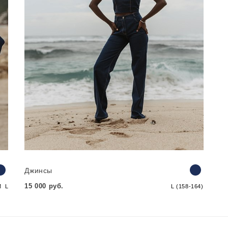
Джинсы
15 000 руб.
M
L
L (158-164)