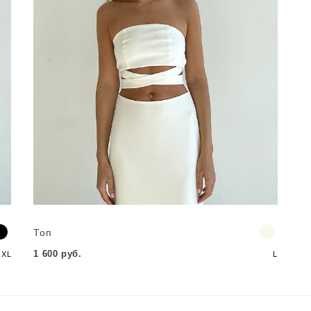
Топ
1 600 руб.
XL
L