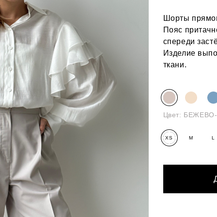
Шорты прямог
Пояс притачн
спереди застё
Изделие выпо
ткани.
Цвет:
БЕЖЕВО
XS
M
L