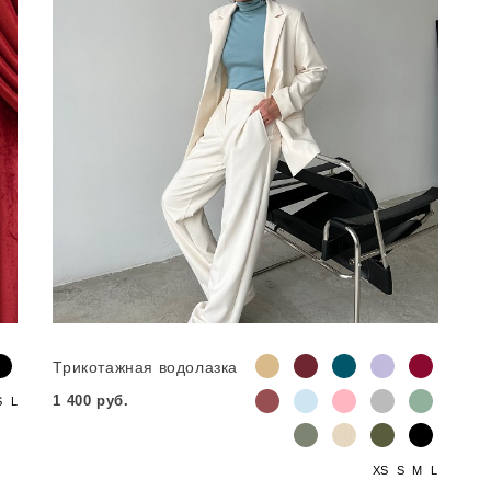
Трикотажная водолазка
1 400 руб.
S
L
XS
S
M
L