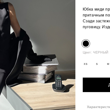
Юбка миди пр
притачным по
Сзади застеж
пуговицу. Изд
Цвет:
ЧЕРНЫЙ
XS
S
M
Характерист