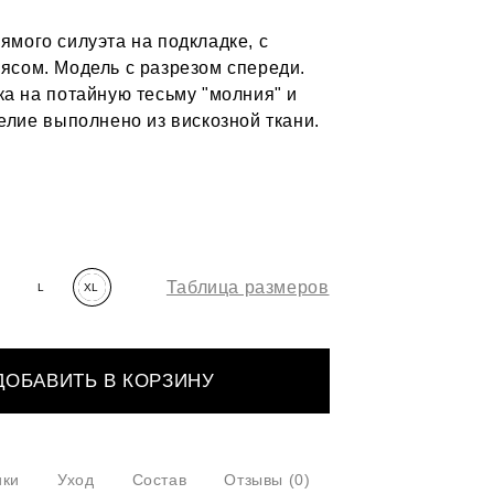
ямого силуэта на подкладке, с
ясом. Модель с разрезом спереди.
ка на потайную тесьму "молния" и
елие выполнено из вискозной ткани.
Таблица размеров
L
XL
ДОБАВИТЬ В КОРЗИНУ
ики
Уход
Состав
Отзывы
(0)