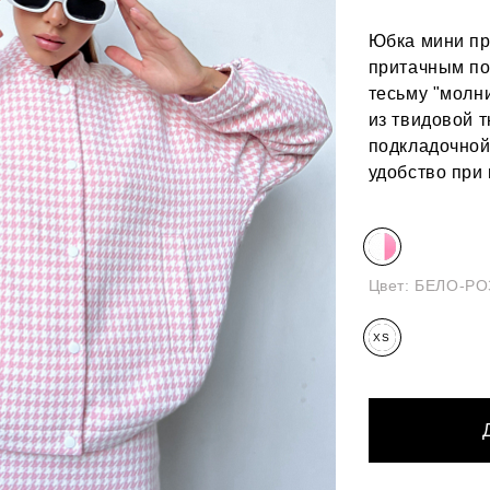
Юбка мини пр
притачным по
тесьму "молн
из твидовой т
подкладочной
удобство при 
Цвет:
БЕЛО-Р
XS