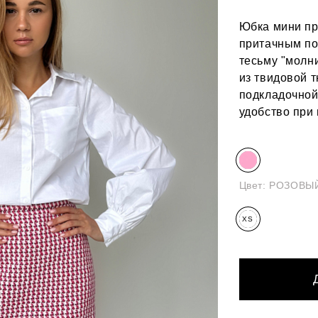
Юбка мини пр
притачным по
тесьму "молн
из твидовой т
подкладочной
удобство при 
Цвет:
РОЗОВЫ
XS