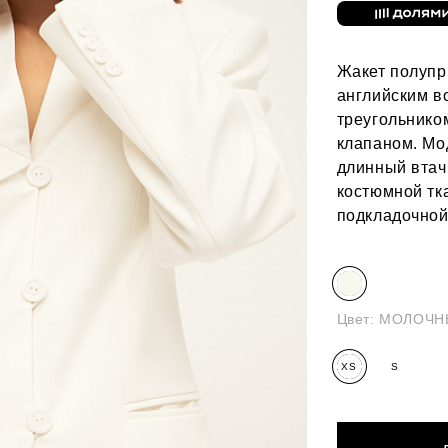
Жакет полупр
английским в
треугольнико
клапаном. Мо
длинный втач
костюмной тк
подкладочной
Цвет:
МОЛОЧН
XS
S