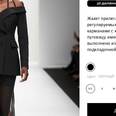
Жакет прилег
регулируемых
карманами с 
пуговицу, им
выполнено из
подкладочной
Цвет:
ЧЕРНЫЙ
XS
S
M