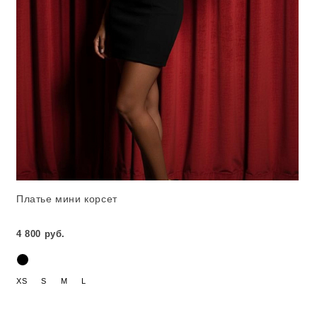
Платье мини корсет
4 800 руб.
XS
S
M
L