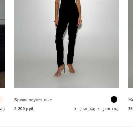
Брюки зауженные
Ж
2 200 руб.
35
76)
XL (158-164)
XL (170-176)