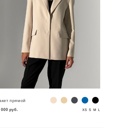
акет прямой
 000 руб.
XS
S
M
L