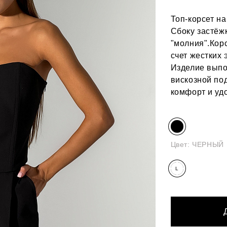
Топ-корсет н
Сбоку застёж
"молния".Корс
счет жестких
Изделие выпо
вискозной по
комфорт и удо
Цвет:
ЧЕРНЫЙ
L