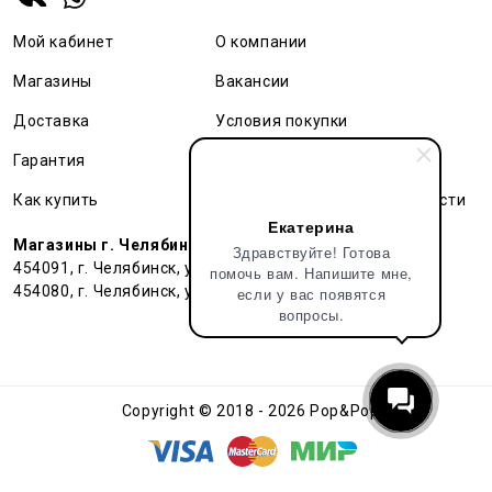
Мой кабинет
О компании
Магазины
Вакансии
Доставка
Условия покупки
Гарантия
Карта сайта
Как купить
Политика конфиденциальности
Екатерина
Магазины г. Челябинск:
Здравствуйте! Готова
454091, г. Челябинск, ул. Труда, 91 БЦ Гардероб
помочь вам. Напишите мне,
454080, г. Челябинск, ул. Тернопольская , д. 6
если у вас появятся
вопросы.
Copyright © 2018 - 2026 Pop&Popl